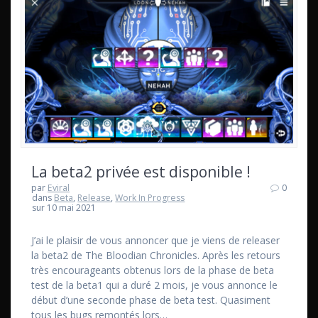
La beta2 privée est disponible !
par
Eviral
0
dans
Beta
,
Release
,
Work In Progress
sur 10 mai 2021
J’ai le plaisir de vous annoncer que je viens de releaser
la beta2 de The Bloodian Chronicles. Après les retours
très encourageants obtenus lors de la phase de beta
test de la beta1 qui a duré 2 mois, je vous annonce le
début d’une seconde phase de beta test. Quasiment
tous les bugs remontés lors…