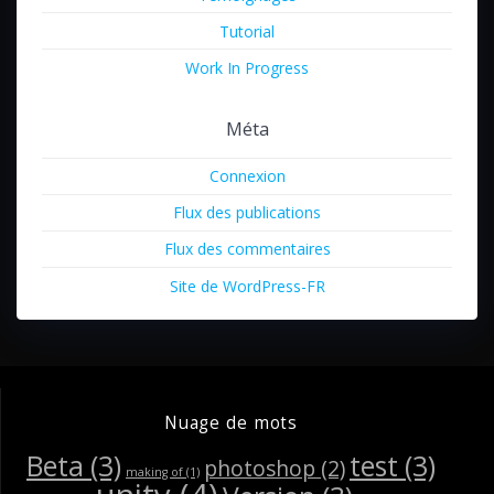
Tutorial
Work In Progress
Méta
Connexion
Flux des publications
Flux des commentaires
Site de WordPress-FR
Nuage de mots
Beta
(3)
test
(3)
photoshop
(2)
making of
(1)