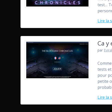
test… T
person
Lire la 
Ca y 
par
Evira
Comme a
tests et
pour po
petite 
probabl
Lire la 