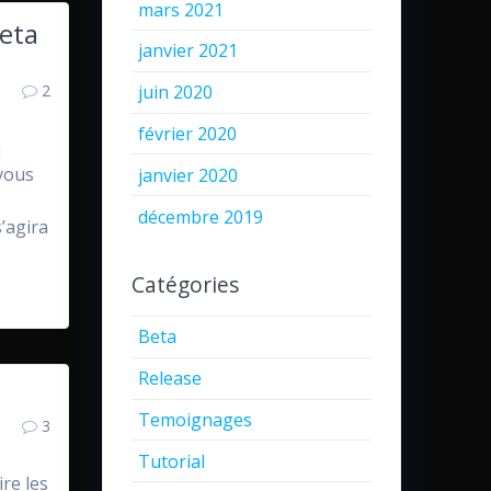
mars 2021
beta
janvier 2021
2
juin 2020
février 2020
a
 vous
janvier 2020
décembre 2019
s’agira
Catégories
Beta
Release
Temoignages
3
Tutorial
ire les