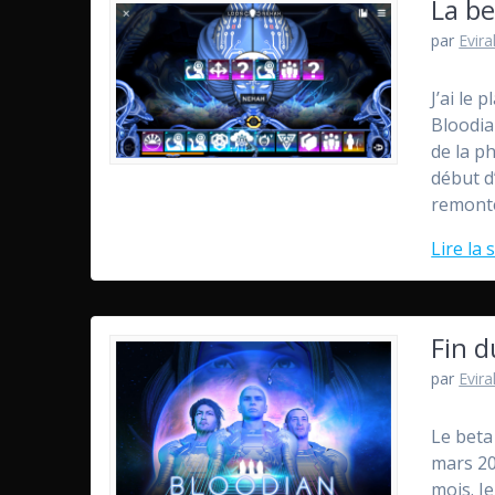
La be
par
Evira
J’ai le 
Bloodia
de la p
début d
remont
Lire la 
Fin d
par
Evira
Le beta
mars 20
mois. Je