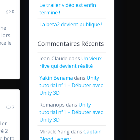
Le trailer vidéo est enfin
0
terminé !
La beta2 devient publique !
The
 lors
Commentaires Récents
nce le
Jean-Claude
dans
Un vieux
rêve qui devient réalité
Yakin Benama
dans
Unity
tutorial n°1 – Débuter avec
Unity 3D
Romanops
dans
Unity
7
tutorial n°1 – Débuter avec
Unity 3D
1er
ré 2
Miracle Yang
dans
Captain
ce beta
Blood Legacy