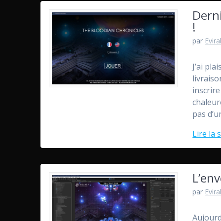
Derni
!
par
Evira
J’ai pla
livrais
inscrir
chaleur
pas d’u
Lire la 
L’env
par
Evira
Aujourd’