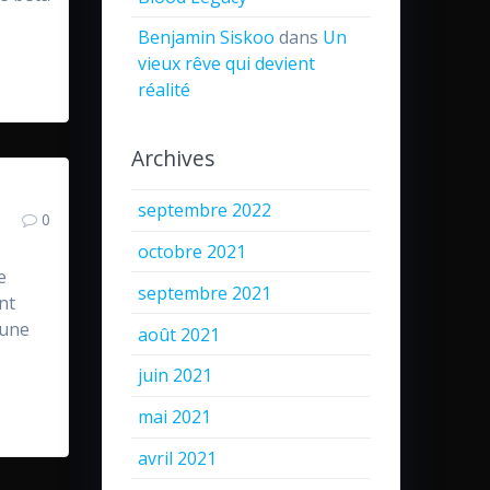
Benjamin Siskoo
dans
Un
vieux rêve qui devient
réalité
Archives
septembre 2022
0
octobre 2021
e
septembre 2021
ant
 une
août 2021
juin 2021
mai 2021
avril 2021