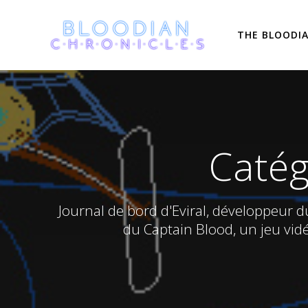
Skip
to
THE BLOODI
content
Catég
Journal de bord d'Eviral, développeur
du Captain Blood, un jeu vid