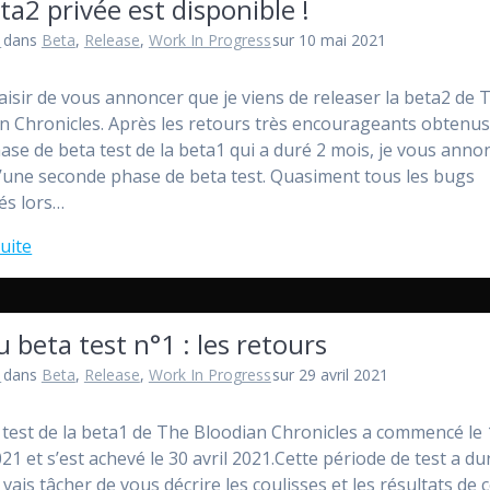
ta2 privée est disponible !
l
dans
Beta
,
Release
,
Work In Progress
sur 10 mai 2021
plaisir de vous annoncer que je viens de releaser la beta2 de 
n Chronicles. Après les retours très encourageants obtenus
hase de beta test de la beta1 qui a duré 2 mois, je vous anno
’une seconde phase de beta test. Quasiment tous les bugs
és lors…
suite
u beta test n°1 : les retours
l
dans
Beta
,
Release
,
Work In Progress
sur 29 avril 2021
 test de la beta1 de The Bloodian Chronicles a commencé le 
21 et s’est achevé le 30 avril 2021.Cette période de test a du
 vais tâcher de vous décrire les coulisses et les résultats de 