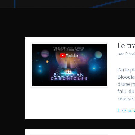
Le tr
par
Evira
J’ai le
Bloodia
d’une m
fallu d
réussir
Lire la 