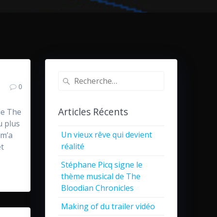
Recherche
0
pour
:
Articles Récents
 de The
u plus
Un vieux rêve qui devient
 m’a
réalité
et
Stéphane Picq signe le
thème musical de The
Bloodian Chronicles
Making of du trailer vidéo