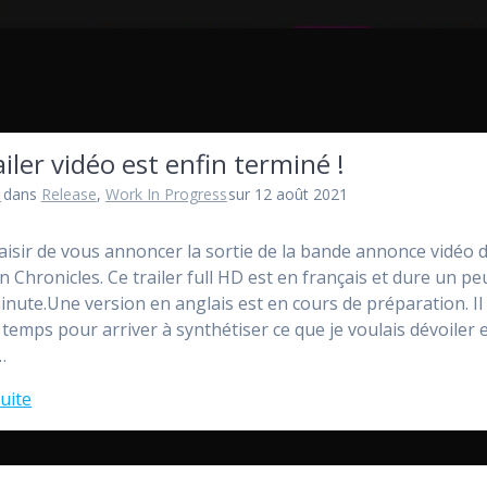
ailer vidéo est enfin terminé !
l
dans
Release
,
Work In Progress
sur 12 août 2021
 plaisir de vous annoncer la sortie de la bande annonce vidéo
n Chronicles. Ce trailer full HD est en français et dure un pe
inute.Une version en anglais est en cours de préparation. Il
u temps pour arriver à synthétiser ce que je voulais dévoiler 
…
suite