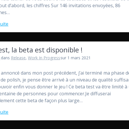
out d’abord, les chiffres Sur 146 invitations envoyées, 86
nes…
suite
est, la beta est disponible !
l
dans
Release
,
Work In Progress
sur 1 mars 2021
nnoncé dans mon post précédent, j’ai terminé ma phase d
 de polish, je pense être arrivé à un niveau de qualité suffis
uvoir enfin vous donner le jeu ! Ce beta test va être limité à
centaine de personnes pour commencer.Je diffuserai
ement cette beta de façon plus large…
suite