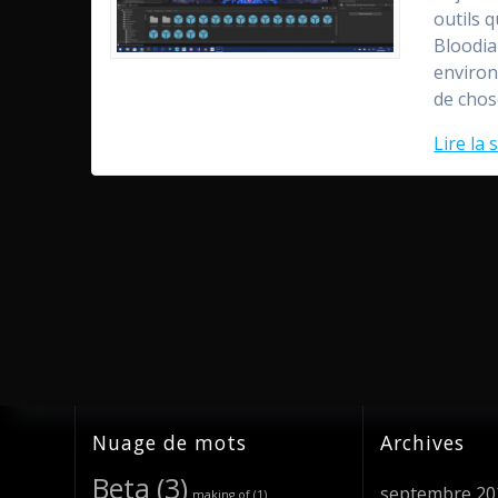
outils q
Bloodian
environ
de chos
Lire la 
Nuage de mots
Archives
Beta
(3)
septembre 20
making of
(1)