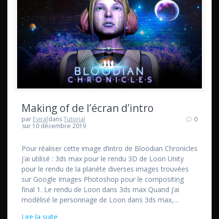
Making of de l’écran d’intro
par
Eviral
dans
Tutorial
0
sur 10 décembre 2019
Pour réaliser cette image d’intro de Bloodian Chronicles
j’ai utilisé : 3ds max pour le rendu 3D de Loon Unity
pour le rendu de la planète diverses images trouvées
sur Google Images Photoshop pour le compositing
final 1. Le rendu de Loon dans 3ds max Quand j’ai
modélisé le personnage de Loon dans 3ds max,…
Lire la suite