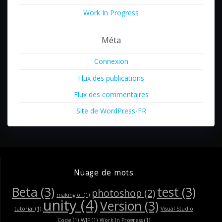
Work In Progress
Méta
Connexion
Flux des publications
Flux des commentaires
Site de WordPress-FR
Nuage de mots
Beta
(3)
test
(3)
photoshop
(2)
making of
(1)
unity
(4)
Version
(3)
tutorial
(1)
Visual Studio
Code
(1)
WIP
(1)
Work In Progress
(1)