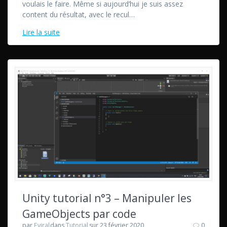
voulais le faire. Même si aujourd’hui je suis assez
content du résultat, avec le recul…
Lire la suite
Unity tutorial n°3 – Manipuler les
GameObjects par code
par
Eviral
dans
Tutorial
sur 23 février 2020
0