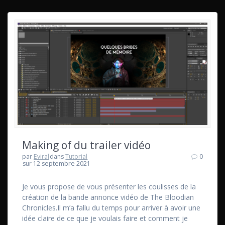
Making of du trailer vidéo
par
Eviral
dans
Tutorial
0
sur 12 septembre 2021
Je vous propose de vous présenter les coulisses de la
création de la bande annonce vidéo de The Bloodian
Chronicles.Il m’a fallu du temps pour arriver à avoir une
idée claire de ce que je voulais faire et comment je