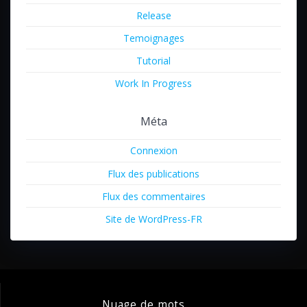
Release
Temoignages
Tutorial
Work In Progress
Méta
Connexion
Flux des publications
Flux des commentaires
Site de WordPress-FR
Nuage de mots