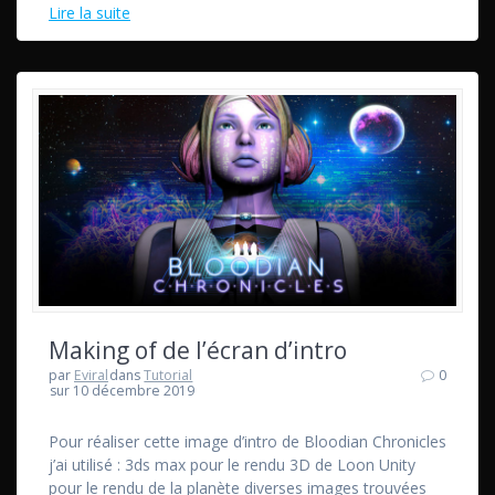
Lire la suite
Making of de l’écran d’intro
par
Eviral
dans
Tutorial
0
sur 10 décembre 2019
Pour réaliser cette image d’intro de Bloodian Chronicles
j’ai utilisé : 3ds max pour le rendu 3D de Loon Unity
pour le rendu de la planète diverses images trouvées