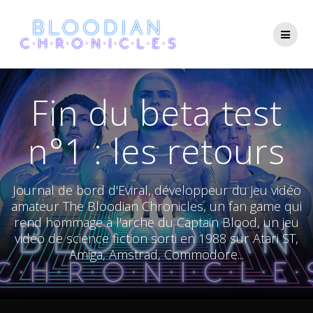
Skip
to
content
Fin du beta test
n°1 : les retours
Journal de bord d'Eviral, développeur du jeu vidéo
amateur The Bloodian Chronicles, un fan game qui
rend hommage à l'arche du Captain Blood, un jeu
vidéo de science fiction sorti en 1988 sur Atari ST,
Amiga, Amstrad, Commodore...