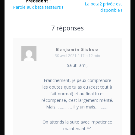
Précédent :
de
Article
La beta2 privée est
Article
Parole aux beta testeurs !
suivant
disponible !
précédent
l’article
:
:
7 réponses
Benjamin Siskoo
30 avril 2021 à 17 h 12 min
Salut l’ami,
Franchement, je peux comprendre
les doutes que tu as eu (c’est tout à
fait normal) et au final tu es
récompensé, c’est largement mérité.
Mais…………… Il y un mais…………
On attends la suite avec impatience
maintenant ^^