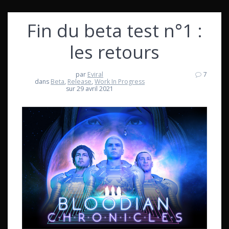
Fin du beta test n°1 :
les retours
par
Eviral
7
dans
Beta
,
Release
,
Work In Progress
sur 29 avril 2021