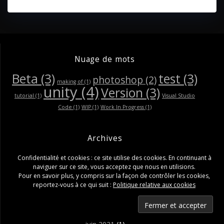
Nuage de mots
Beta
(3)
test
(3)
photoshop
(2)
making of
(1)
unity
(4)
Version
(3)
tutorial
(1)
Visual Studio
Code
(1)
WIP
(1)
Work In Progress
(1)
Archives
Confidentialité et cookies : ce site utilise des cookies. En continuant à
septembre 2022
(1)
naviguer sur ce site, vous acceptez que nous en utilisions.
Pour en savoir plus, y compris sur la façon de contrôler les cookies,
octobre 2021
(1)
reportez-vous à ce qui suit :
Politique relative aux cookies
septembre 2021
(1)
août 2021
(1)