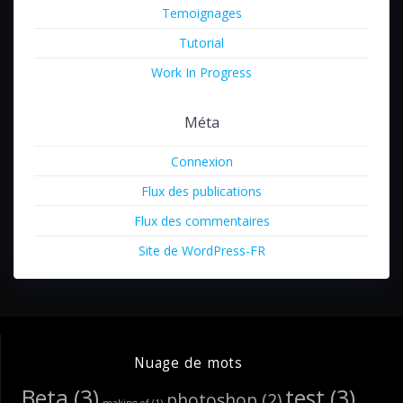
Temoignages
Tutorial
Work In Progress
Méta
Connexion
Flux des publications
Flux des commentaires
Site de WordPress-FR
Nuage de mots
Beta
(3)
test
(3)
photoshop
(2)
making of
(1)