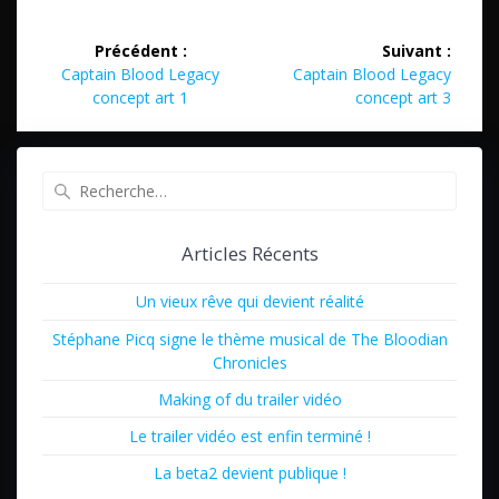
Navigation
Précédent :
Suivant :
de
Article
Article
Captain Blood Legacy
Captain Blood Legacy
précédent
suivant
concept art 1
concept art 3
l’article
:
:
Recherche
pour
:
Articles Récents
Un vieux rêve qui devient réalité
Stéphane Picq signe le thème musical de The Bloodian
Chronicles
Making of du trailer vidéo
Le trailer vidéo est enfin terminé !
La beta2 devient publique !